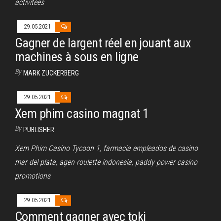
activitées
29.05.2021
Gagner de largent réel en jouant aux
machines à sous en ligne
By
MARK ZUCKERBERG
29.05.2021
Xem phim casino magnat 1
By
PUBLISHER
Xem Phim Casino Tycoon 1, farmacia empleados de casino
mar del plata, agen roulette indonesia, paddy power casino
promotions
29.05.2021
Comment gagner avec toki