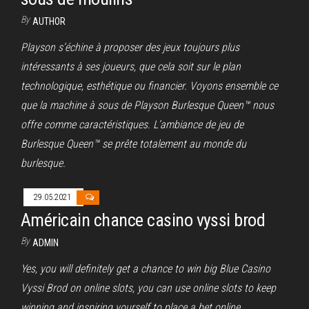
By
AUTHOR
Playson s’échine à proposer des jeux toujours plus
intéressants à ses joueurs, que cela soit sur le plan
technologique, esthétique ou financier. Voyons ensemble ce
que la machine à sous de Playson Burlesque Queen™ nous
offre comme caractéristiques. L’ambiance de jeu de
Burlesque Queen™ se prête totalement au monde du
burlesque.
29.05.2021
Américain chance casino vyssi brod
By
ADMIN
Yes, you will definitely get a chance to win big Blue Casino
Vyssi Brod on online slots, you can use online slots to keep
winning and inspiring yourself to place a bet online.