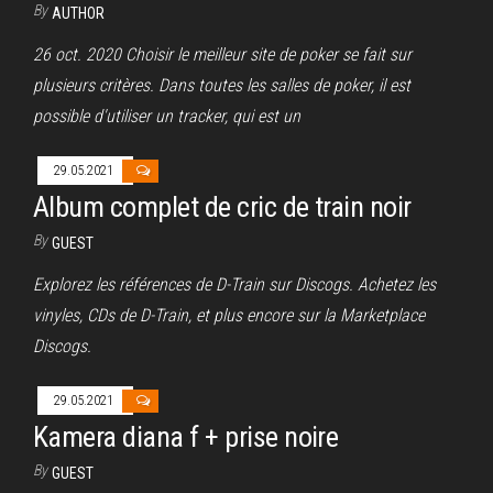
By
AUTHOR
26 oct. 2020 Choisir le meilleur site de poker se fait sur
plusieurs critères. Dans toutes les salles de poker, il est
possible d'utiliser un tracker, qui est un
29.05.2021
Album complet de cric de train noir
By
GUEST
Explorez les références de D-Train sur Discogs. Achetez les
vinyles, CDs de D-Train, et plus encore sur la Marketplace
Discogs.
29.05.2021
Kamera diana f + prise noire
By
GUEST