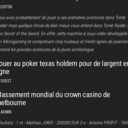
EDITOR
us avez probablement dû jouer à ses premières aventures dans Tomb
ider mais quelque chose de bien mieux vous attend dans Tomb Raider 2
e Secret of the Sword. En effet, cette machine à sous vidéo développée
r Microgaming et comprenant cinq rouleaux et trente lignes de paiemen
prend les grandes aventures de la jeune archéologue.
ouer au poker texas holdem pour de largent e
igne
GUEST
lassement mondial du crown casino de
elbourne
ADMIN
sultats : 1 re - Mathias JORDI - 200000 EUR 3 e - Antoine PROFIT - 76