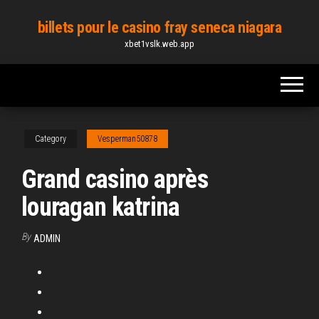
Skip
billets pour le casino fray seneca niagara
to
xbet1vslk.web.app
the
content
Category
Vesperman50878
Grand casino après
louragan katrina
By
ADMIN