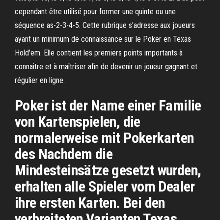
cependant être utilisé pour former une quinte ou une
séquence as-2-3-4-5. Cette rubrique s'adresse aux joueurs
ayant un minimum de connaissance sur le Poker en Texas
Hold'em. Elle contient les premiers points importants à
connaitre et à maîtriser afin de devenir un joueur gagnant et
régulier en ligne.
Poker ist der Name einer Familie
von Kartenspielen, die
normalerweise mit Pokerkarten
des Nachdem die
Mindesteinsätze gesetzt wurden,
erhalten alle Spieler vom Dealer
ihre ersten Karten. Bei den
verbreiteten Varianten Texas