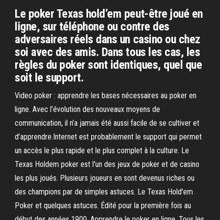
Le poker Texas hold’em peut-être joué en
ligne, sur téléphone ou contre des
adversaires réels dans un casino ou chez
soi avec des amis. Dans tous les cas, les
règles du poker sont identiques, quel que
soit le support.
Video poker : apprendre les bases nécessaires au poker en
ligne. Avec l’évolution des nouveaux moyens de
communication, il n’a jamais été aussi facile de se cultiver et
d’apprendre.Internet est probablement le support qui permet
un accès le plus rapide et le plus complet à la culture. Le
Texas Holdem poker est l'un des jeux de poker et de casino
les plus joués. Plusieurs joueurs en sont devenus riches ou
des champions par de simples astuces. Le Texas Hold'em
Poker et quelques astuces. Édité pour la première fois au
début des années 1900, Apprendre le poker en ligne. Tous les