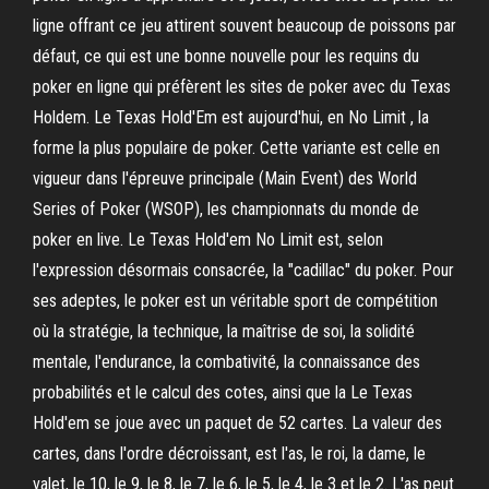
ligne offrant ce jeu attirent souvent beaucoup de poissons par
défaut, ce qui est une bonne nouvelle pour les requins du
poker en ligne qui préfèrent les sites de poker avec du Texas
Holdem. Le Texas Hold'Em est aujourd'hui, en No Limit , la
forme la plus populaire de poker. Cette variante est celle en
vigueur dans l'épreuve principale (Main Event) des World
Series of Poker (WSOP), les championnats du monde de
poker en live. Le Texas Hold'em No Limit est, selon
l'expression désormais consacrée, la "cadillac" du poker. Pour
ses adeptes, le poker est un véritable sport de compétition
où la stratégie, la technique, la maîtrise de soi, la solidité
mentale, l'endurance, la combativité, la connaissance des
probabilités et le calcul des cotes, ainsi que la Le Texas
Hold'em se joue avec un paquet de 52 cartes. La valeur des
cartes, dans l'ordre décroissant, est l'as, le roi, la dame, le
valet, le 10, le 9, le 8, le 7, le 6, le 5, le 4, le 3 et le 2. L'as peut