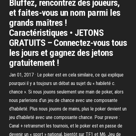
‎Bluffez, rencontrez des joueurs,
et faites-vous un nom parmi les
grands maîtres !
Caractéristiques • JETONS
GRATUITS – Connectez-vous tous
les jours et gagnez des jetons
gratuitement !
Jan 01, 2017 · Le poker est en cela similaire, ce qui explique
pourquoi il y a toujours un débat au sujet du « habileté c.
chance ». Si nous jouons seulement une main de poker, alors
nous parlerions d’un jeu de chance avec une composante
d’habileté. Plus nous jouons de mains, plus le poker devient un
jeu d’habileté avec une composante chance. Pour preuve :
Canal + retransmet les tournois, et le poker est en passe de
devenir un « sport » national, bientôt sur TF1 et M6. Jeu de