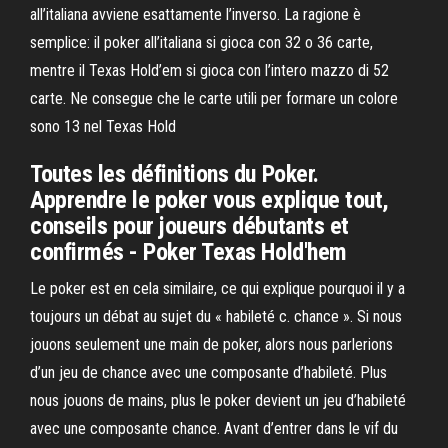
all’italiana avviene esattamente l’inverso. La ragione è
semplice: il poker all’italiana si gioca con 32 o 36 carte,
mentre il Texas Hold’em si gioca con l’intero mazzo di 52
carte. Ne consegue che le carte utili per formare un colore
sono 13 nel Texas Hold
Toutes les définitions du Poker.
Apprendre le poker vous explique tout,
conseils pour joueurs débutants et
confirmés - Poker Texas Hold'hem
Le poker est en cela similaire, ce qui explique pourquoi il y a
toujours un débat au sujet du « habileté c. chance ». Si nous
jouons seulement une main de poker, alors nous parlerions
d’un jeu de chance avec une composante d’habileté. Plus
nous jouons de mains, plus le poker devient un jeu d’habileté
avec une composante chance. Avant d’entrer dans le vif du