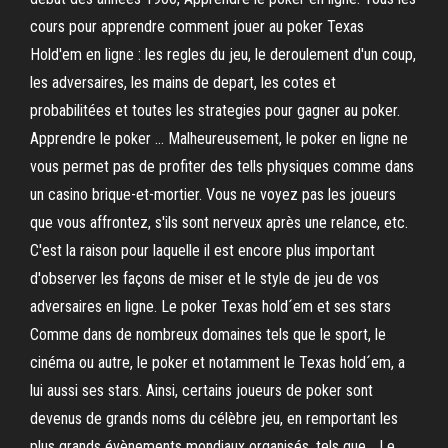
cours pour apprendre comment jouer au poker Texas
Hold'em en ligne : les regles du jeu, le deroulement d'un coup,
les adversaires, les mains de depart, les cotes et
probabilitées et toutes les strategies pour gagner au poker.
Apprendre le poker … Malheureusement, le poker en ligne ne
vous permet pas de profiter des tells physiques comme dans
un casino brique-et-mortier. Vous ne voyez pas les joueurs
que vous affrontez, s'ils sont nerveux après une relance, etc.
C'est la raison pour laquelle il est encore plus important
d'observer les façons de miser et le style de jeu de vos
adversaires en ligne. Le poker Texas hold´em et ses stars
Comme dans de nombreux domaines tels que le sport, le
cinéma ou autre, le poker et notamment le Texas hold´em, a
lui aussi ses stars. Ainsi, certains joueurs de poker sont
devenus de grands noms du célèbre jeu, en remportant les
plus grands évènements mondiaux organisés, tels que… Le