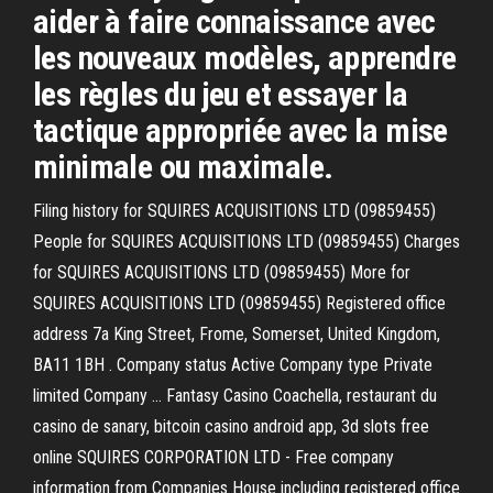
aider à faire connaissance avec
les nouveaux modèles, apprendre
les règles du jeu et essayer la
tactique appropriée avec la mise
minimale ou maximale.
Filing history for SQUIRES ACQUISITIONS LTD (09859455)
People for SQUIRES ACQUISITIONS LTD (09859455) Charges
for SQUIRES ACQUISITIONS LTD (09859455) More for
SQUIRES ACQUISITIONS LTD (09859455) Registered office
address 7a King Street, Frome, Somerset, United Kingdom,
BA11 1BH . Company status Active Company type Private
limited Company … Fantasy Casino Coachella, restaurant du
casino de sanary, bitcoin casino android app, 3d slots free
online SQUIRES CORPORATION LTD - Free company
information from Companies House including registered office