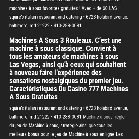
machines à sous favorites gratuites ! Avec + de 60 LAS
squire's italian restaurant and catering • 6723 holabird avenue,
baltimore, md 21222 • 410-288-0081
Machines A Sous 3 Rouleaux. C’est une
machine à sous classique. Convient à
tous les amateurs de machines à sous
Las Vegas, ainsi qu’à ceux qui souhaitent
à nouveau faire l’expérience des
sensations nostalgiques du premier jeu.
Caractéristiques Du Casino 777 Machines
A Sous Gratuites
squire's italian restaurant and catering • 6723 holabird avenue,
baltimore, md 21222 • 410-288-0081 Machine à sous, règle
du jeu de Machine à sous, stratégie ainsi que tous les
meilleurs bonus pour le jeu de Machine à sous en ligne Les