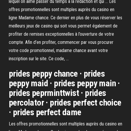
lequel on aime passer du temps à la rédaction et qui … Les
offres promotionnelles sont multiples auprès du casino en
ligne Madame chance. Ce dernier en plus de vous réserver les
meilleurs jeux de casino qui soit vous permet également de
profiter de remises exceptionnelles à l’ouverture de votre
compte. Afin d’en profiter, commencer par vous procurer
votre code promotionnel, madame chance avant votre
inscription sur le site. Ce code, …
prides peppy chance · prides
peppy maid · prides peppy main ·
prides peprminttwist · prides
percolator · prides perfect choice
· prides perfect dame
Les offres promotionnelles sont multiples auprès du casino en