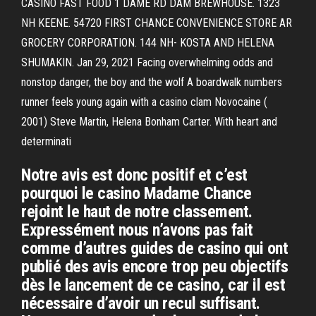
CASINO FAST FOOD 1 DAME RD DAM BREWHOUSE. 1323
NH KEENE. 54720 FIRST CHANCE CONVENIENCE STORE AR
GROCERY CORPORATION. 144 NH- KOSTA AND HELENA
SHUMAKIN. Jan 29, 2021 Facing overwhelming odds and
nonstop danger, the boy and the wolf A boardwalk numbers
runner feels young again with a casino clam Novocaine (
2001) Steve Martin, Helena Bonham Carter. With heart and
determinati
Notre avis est donc positif et c’est
pourquoi le casino Madame Chance
rejoint le haut de notre classement.
Expressément nous n’avons pas fait
comme d’autres guides de casino qui ont
publié des avis encore trop peu objectifs
dès le lancement de ce casino, car il est
nécessaire d’avoir un recul suffisant.