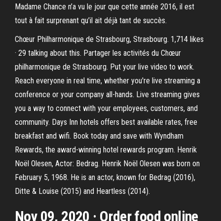
Madame Chance n’a vu le jour que cette année 2016, il est
tout à fait surprenant qu’il ait déjà tant de succès.
Chœur Philharmonique de Strasbourg, Strasbourg. 1,714 likes
· 29 talking about this. Partager les activités du Chœur
philharmonique de Strasbourg. Put your live video to work.
Reach everyone in real time, whether you're live streaming a
conference or your company all-hands. Live streaming gives
you a way to connect with your employees, customers, and
community. Days Inn hotels offers best available rates, free
breakfast and wifi. Book today and save with Wyndham
Rewards, the award-winning hotel rewards program. Henrik
Noël Olesen, Actor: Bedrag. Henrik Noël Olesen was born on
February 5, 1968. He is an actor, known for Bedrag (2016),
Ditte & Louise (2015) and Heartless (2014).
Nov 09, 2020 · Order food online