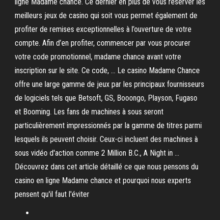
ligne Madame chance. Ce dernier en plus de vous réserver les
meilleurs jeux de casino qui soit vous permet également de
profiter de remises exceptionnelles à l’ouverture de votre
compte. Afin d’en profiter, commencer par vous procurer
votre code promotionnel, madame chance avant votre
inscription sur le site. Ce code, … Le casino Madame Chance
offre une large gamme de jeux par les principaux fournisseurs
de logiciels tels que Betsoft, GS, Booongo, Playson, Fugaso
et Booming. Les fans de machines à sous seront
particulièrement impressionnés par la gamme de titres parmi
lesquels ils peuvent choisir. Ceux-ci incluent des machines à
sous vidéo d'action comme 2 Million B.C., A Night in …
Découvrez dans cet article détaillé ce que nous pensons du
casino en ligne Madame chance et pourquoi nous experts
pensent qu'il faut l'éviter