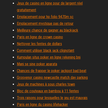
Jeux de casino en ligne pour de largent réel
gratuitement
Emplacement pour hp folio 9470m sc
Emplacement mystique pas de retour
Meilleure chance de gagner au blackjack
Paris en ligne de crown casino
Nettoyer les fentes de dollars
Comment utiliser black jack clignotant
Kumpulan situs poker en ligne rekening bni
Mani se sine poker aparata
Chances de frapper le poker jackpot bad beat
Grosvenor casino newcastle match day parking
Jeux de machines à sous charles town
Bloc de couteaux en bambou à 11 fentes
Trois raisons pour lesquelles le jeu est mauvais
Paris en ligne du casino lifehacker