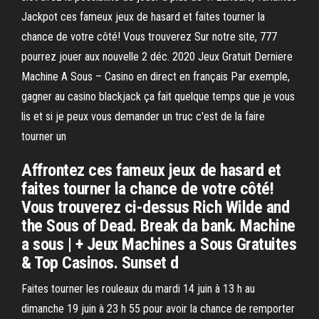
Jackpot ces fameux jeux de hasard et faites tourner la
chance de votre côté! Vous trouverez Sur notre site, 777
pourrez jouer aux nouvelle 2 déc. 2020 Jeux Gratuit Derniere
Machine A Sous – Casino en direct en français Par exemple,
gagner au casino blackjack ça fait quelque temps que je vous
lis et si je peux vous demander un truc c'est de la faire
tourner un
Affrontez ces fameux jeux de hasard et
faites tourner la chance de votre côté!
Vous trouverez ci-dessus Rich Wilde and
the Sous of Dead. Break da bank. Machine
a sous | + Jeux Machines a Sous Gratuites
& Top Casinos. Sunset d
Faites tourner les rouleaux du mardi 14 juin à 13 h au
dimanche 19 juin à 23 h 55 pour avoir la chance de remporter