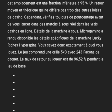
cet emplacement est une fraction inférieure à 95 %. Un retour
moyen et théorique qui ne diffère pas trop des autres loisirs
de casino. Cependant, vérifiez toujours ce pourcentage avant
de vous lancer dans des matchs à sous réel dans les vrais
casinos en ligne. Détails de la machine à sous. Microgaming a
rendu disponible les détails spécifiques de la machine Lucky
Riches Hyperspins. Vous savez donc exactement à quoi vous
jouez. Le jeu comprend une grille 5×3 avec 243 Façons de
gagner. Le taux de retour au joueur est de 96,52 % pendant le
jeu de base.