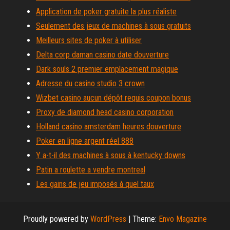
Application de poker gratuite la plus réaliste
Seulement des jeux de machines à sous gratuits
Meilleurs sites de poker à utiliser
Delta corp daman casino date douverture
Dark souls 2 premier emplacement magique
Adresse du casino studio 3 crown
Wizbet casino aucun dépôt requis coupon bonus
Proxy de diamond head casino corporation
Holland casino amsterdam heures douverture
Poker en ligne argent réel 888
Y a-t-il des machines à sous à kentucky downs
Patin a roulette a vendre montreal
Les gains de jeu imposés à quel taux
Proudly powered by
WordPress
|
Theme:
Envo Magazine