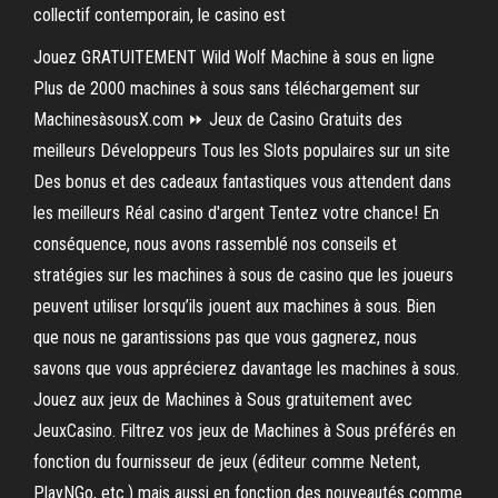
collectif contemporain, le casino est
Jouez GRATUITEMENT Wild Wolf Machine à sous en ligne
Plus de 2000 machines à sous sans téléchargement sur
MachinesàsousX.com ⏩ Jeux de Casino Gratuits des
meilleurs Développeurs Tous les Slots populaires sur un site
Des bonus et des cadeaux fantastiques vous attendent dans
les meilleurs Réal casino d'argent Tentez votre chance! En
conséquence, nous avons rassemblé nos conseils et
stratégies sur les machines à sous de casino que les joueurs
peuvent utiliser lorsqu’ils jouent aux machines à sous. Bien
que nous ne garantissions pas que vous gagnerez, nous
savons que vous apprécierez davantage les machines à sous.
Jouez aux jeux de Machines à Sous gratuitement avec
JeuxCasino. Filtrez vos jeux de Machines à Sous préférés en
fonction du fournisseur de jeux (éditeur comme Netent,
PlayNGo, etc.) mais aussi en fonction des nouveautés comme