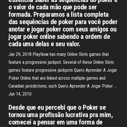
o valor de cada mão que pode ser
formada. Preparamos a lista completa
das sequências de poker para você poder
anotar e jogar poker com seus amigos ou
jogar poker online sabendo a ordem de
cada uma delas e seu valor.
Jan 29, 2018 PlayNow has many Online Slots games that
feature a progressive jackpot. Several of these Online Slots
games feature progressive jackpots Quero Aprender A Jogar
Poker Online that are linked across multiple games and
Canadian jurisdictions, such Quero Aprender A Jogar Poker …
Jun 14, 2010
Desde que eu percebi que o Poker se
tornou uma profissão lucrativa pra mim,
comecei a pensar em uma forma de