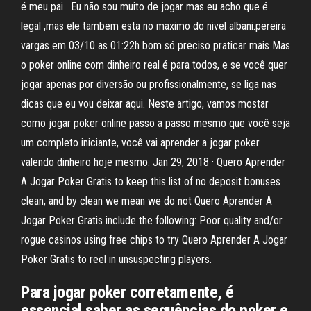
é meu pai . Eu não sou muito de jogar mas eu acho que é
legal ,mas ele tambem esta no maximo do nivel albani.pereira
vargas em 03/10 as 01:22h bom só preciso praticar mais Mas
o poker online com dinheiro real é para todos, e se você quer
jogar apenas por diversão ou profissionalmente, se liga nas
dicas que eu vou deixar aqui. Neste artigo, vamos mostar
como jogar poker online passo a passo mesmo que você seja
um completo iniciante, você vai aprender a jogar poker
valendo dinheiro hoje mesmo. Jan 29, 2018 · Quero Aprender
A Jogar Poker Gratis to keep this list of no deposit bonuses
clean, and by clean we mean we do not Quero Aprender A
Jogar Poker Gratis include the following: Poor quality and/or
rogue casinos using free chips to try Quero Aprender A Jogar
Poker Gratis to reel in unsuspecting players.
Para jogar poker corretamente, é
essencial saber as sequências do poker e